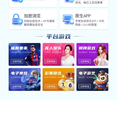
界级球星蒂姆·卡希尔作为特别嘉宾，无疑增强了赛事
的人气。作为曾经代表澳大利亚国家队征战多届世界
杯并有着辉煌职业生涯的他，他的到来给现场球迷带
来了无限惊喜，也让这场比赛增添了几分传奇色彩。
2、海港队与泽尼特特点
海港队以其快速流畅的进攻风格而闻名，球队拥有多
名技术精湛、速度极快的小将，他们擅长于快速反击
和边路突破。在主教练精心布置下，海港队不断尝试
不同战术组合，以寻求最优解。在即将开始的新赛季
里，这种积极进取、敢于创新的精神，将帮助他们在
激烈竞争中脱颖而出。
相比之下，泽尼特则以其稳健扎实著称。他们注重防
守，并且善于利用身体优势进行对抗。泽尼特的大部