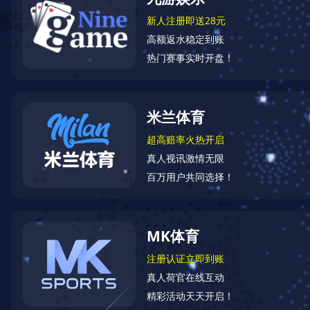
2025年全球球衣销量揭
2026-06-25 13:18
37 次阅读
首页
/
体育报道
2025年全球球衣销量的揭晓，无疑为足