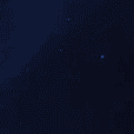
阿森纳继续追逐吉马良斯6
选国家队是实至...
阿森纳俱乐部在转会市场上的动
2026-07-30