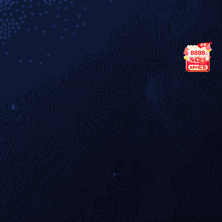
是优化营销策略，都将成为未来提升销售的
更多惊喜！
下一篇：
内马尔澄清世界杯伤情传闻小腿状