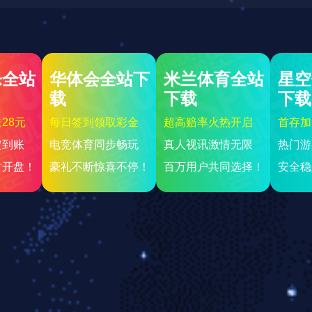
功跻身前五名。这一结果不仅体现了各大俱乐部在全球市场上的
现象，包括球员效应、品牌营销、俱乐部历史文化以及市场趋势
著，他们不仅仅是比赛中的关键人物，更是俱乐部品牌形象的重
星无疑吸引了大量粉丝关注，并推动了球队的商业价值。
球衣销量。当某位知名球员加盟或离开时，其相关产品的销售情
市场推广的潜在贡献。
通过平台追踪自己喜欢的运动员，这进一步增强了明星效应。在
。