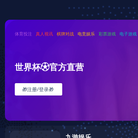
ag入口官网
A
欢迎访问
ag入口官网
，提供全面覆盖
新千场比赛