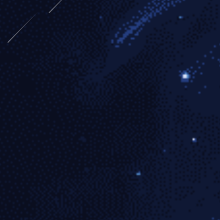
为了延续这种文化传承，许多球队会定期
部不断强化自身品牌价值，使得每一件出
4、市场趋势及未来展望
随着全球经济环境变化及消费水平提升，
赛，还包括购买周边产品，如球队官方授
未来几年内，我们可以预见到一些新的消
通过设计更符合潮流时尚元素的新款式来
此外，电子竞技的发展也为传统体育带来
跨界融合有可能进一步扩大他们在年轻人
总结：
综上所述，2025年全球球衣销量揭晓后
星效应、精准营销、深厚历史文化以及适