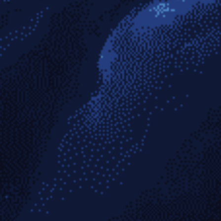
思维，以适应不断变化的市场需求。无论是继续挖掘明星效应还
以看到更多优秀团队通过努力实现更高成就，为广大足球迷带来