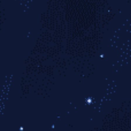
牌营销策略至关重要。皇马和巴萨在这方面可谓是行业标杆，它
及线下活动等手段，不断提升品牌曝光率。
用网络平台进行互动与沟通，让全球粉丝感受到参与感。此外，
步较晚，但凭借其独特的市场定位和创新营销手法，同样取得了
快速成长。
久的历史文化，这种深厚底蕴为他们赢得了广泛支持。在此方面
，还包括诸如“银河战舰”这样的口号，以及对青训体系的不懈追
愿意成为他们的一部分。