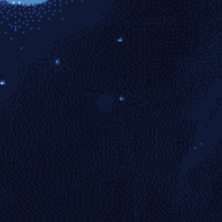
黄博文盛赞李昊实力出众认为其入选国家
本文旨在深入探讨黄博文对李昊的高度赞誉，认为其入
2026-07-02