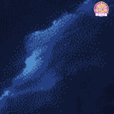
述经典比赛故事或传奇人物生平，这些俱乐
为自己喜爱的球队投资，不仅局限于观看比
各大俱乐部也会更加注重年轻消费者群体，
为自己的品牌增添了一份现代化色彩。这种
崭新的面貌跃升至第五名。这一切都离不开明