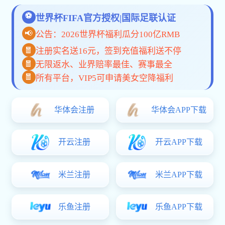
手机App
网页版
米兰计划今夏引进热苏斯加强
锋线合同仅剩一年到期
2026-06-22 19:31
33 次阅读
首页
/
体育报道